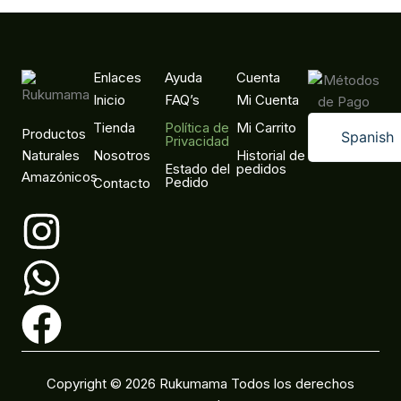
Enlaces
Ayuda
Cuenta
Inicio
FAQ’s
Mi Cuenta
Tienda
Política de
Mi Carrito
Productos
Spanish
Privacidad
Naturales
Nosotros
Historial de
English
Estado del
pedidos
Amazónicos
Pedido
Contacto
I
W
F
n
h
a
s
a
c
t
t
e
a
s
b
Copyright © 2026 Rukumama Todos los derechos